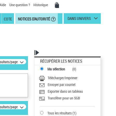
Aide
Une question ?
Historique
DANS UNIVERS
COTE
NOTICES D'AUTORITÉ
RÉCUPÉRER LES NOTICES
ésultats/page
Ma sélection
(
0
)
Télécharger/Imprimer
Envoyer par courriel
Exporter dans un tableau
Transférer pour un SGB
ésultats/page
Tous les résultats
(
1
)