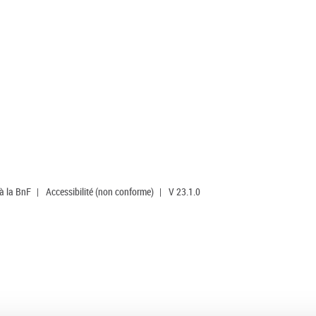
 à la BnF
|
Accessibilité (non conforme)
|
V 23.1.0