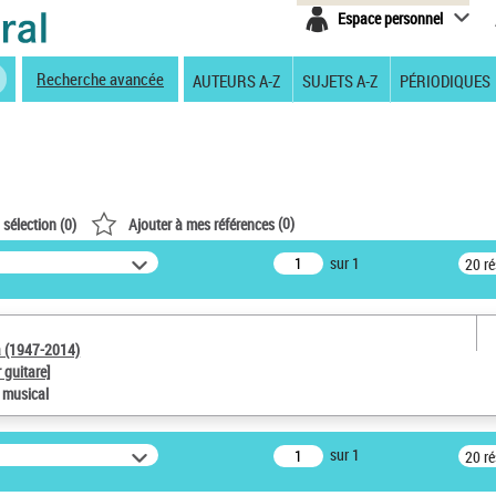
Espace personnel
Recherche avancée
AUTEURS A-Z
SUJETS A-Z
PÉRIODIQUES
(
0
)
 sélection (
0
)
Ajouter à mes références
sur 1
20 r
a (1947-2014)
 guitare]
e musical
sur 1
20 r