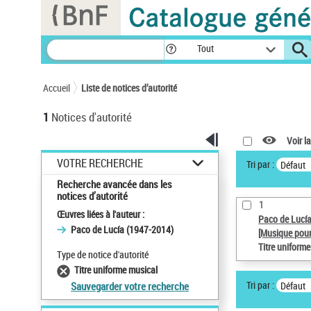
Panneau de gestion des cookies
Tout
Accueil
Liste de notices d’autorité
1
Notices d'autorité
Voir la
VOTRE RECHERCHE
Tri par :
Défaut
Recherche avancée dans les
notices d’autorité
1
Œuvres liées à l'auteur :
Paco de Lucí
Paco de Lucía (1947-2014)
[Musique pour
Titre uniform
Type de notice d'autorité
Titre uniforme musical
Tri par :
Défaut
Sauvegarder votre recherche