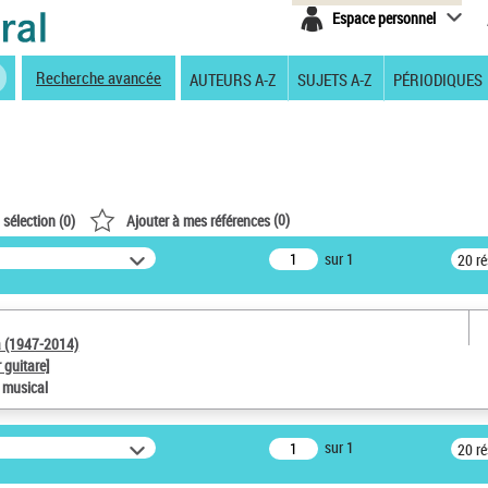
Espace personnel
Recherche avancée
AUTEURS A-Z
SUJETS A-Z
PÉRIODIQUES
(
0
)
 sélection (
0
)
Ajouter à mes références
sur 1
20 r
a (1947-2014)
 guitare]
e musical
sur 1
20 r