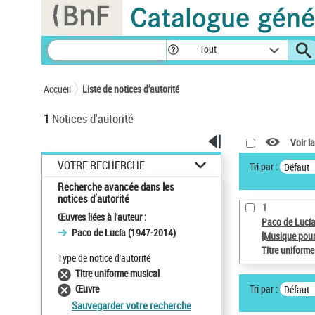
Panneau de gestion des cookies
Tout
Accueil
Liste de notices d’autorité
1
Notices d'autorité
Voir la
VOTRE RECHERCHE
Tri par :
Défaut
Recherche avancée dans les
notices d’autorité
1
Œuvres liées à l'auteur :
Paco de Lucí
Paco de Lucía (1947-2014)
[Musique pour
Titre uniform
Type de notice d'autorité
Titre uniforme musical
Tri par :
Œuvre
Défaut
Sauvegarder votre recherche