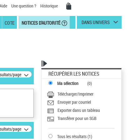
Aide
Une question ?
Historique
DANS UNIVERS
COTE
NOTICES D'AUTORITÉ
RÉCUPÉRER LES NOTICES
ésultats/page
Ma sélection
(
0
)
Télécharger/Imprimer
Envoyer par courriel
Exporter dans un tableau
Transférer pour un SGB
ésultats/page
Tous les résultats
(
1
)