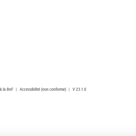
 à la BnF
|
Accessibilité (non conforme)
|
V 23.1.0