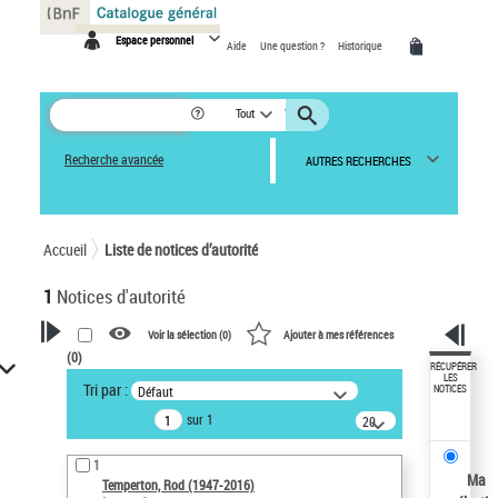
Panneau de gestion des cookies
Espace personnel
Aide
Une question ?
Historique
Tout
Recherche avancée
AUTRES RECHERCHES
Accueil
Liste de notices d’autorité
1
Notices d'autorité
Voir la sélection (
0
)
Ajouter à mes références
(
0
)
VOTRE RECHERCHE
RÉCUPÉRER
LES
Tri par :
Défaut
NOTICES
Recherche avancée dans les
sur 1
notices d’autorité
20
résultats/page
Œuvres liées à l'auteur :
1
Temperton, Rod (1947-2016)
Ma
Temperton, Rod (1947-2016)