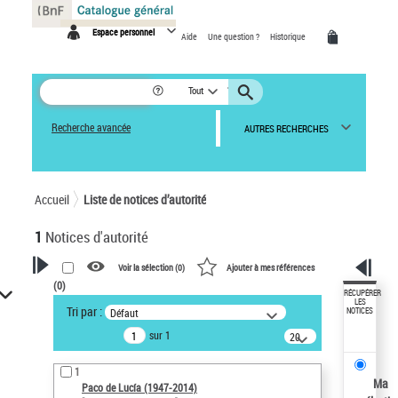
Panneau de gestion des cookies
Espace personnel
Aide
Une question ?
Historique
Tout
Recherche avancée
AUTRES RECHERCHES
Accueil
Liste de notices d’autorité
1
Notices d'autorité
Voir la sélection (
0
)
Ajouter à mes références
(
0
)
VOTRE RECHERCHE
RÉCUPÉRER
LES
Tri par :
Défaut
NOTICES
Recherche avancée dans les
sur 1
notices d’autorité
20
résultats/page
Œuvres liées à l'auteur :
1
Paco de Lucía (1947-2014)
Ma
Paco de Lucía (1947-2014)