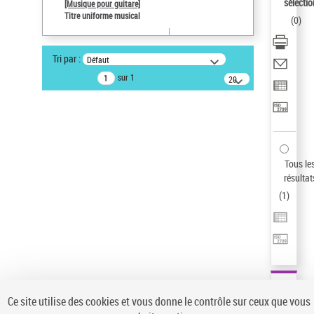
sélectio
[Musique pour guitare]
Type de notice d'autorité
Titre uniforme musical
(
0
)
Œuvre
Statut de la notice d’autorité
Tri par :
Défaut
Notice élémentaire
sur 1
20
Sauvegarder votre recherche
résultats/page
AFFINER
Type de notice d'autorité
Œuvre
(1)
Tous le
Titre uniforme musical
(1)
résultat
(
1
)
Statut de la notice d’autorité
Pays
Auteur d’œuvre
Ce site utilise des cookies et vous donne le contrôle sur ceux que vous