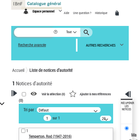
Panneau de gestion des cookies
Espace personnel
Aide
Une question ?
Historique
Tout
Recherche avancée
AUTRES RECHERCHES
Accueil
Liste de notices d’autorité
1
Notices d'autorité
Voir la sélection (
0
)
Ajouter à mes références
(
0
)
VOTRE RECHERCHE
RÉCUPÉRER
LES
Tri par :
Défaut
NOTICES
Recherche avancée dans les
sur 1
notices d’autorité
20
résultats/page
Œuvres liées à l'auteur :
1
Temperton, Rod (1947-2016)
Ma
Temperton, Rod (1947-2016)