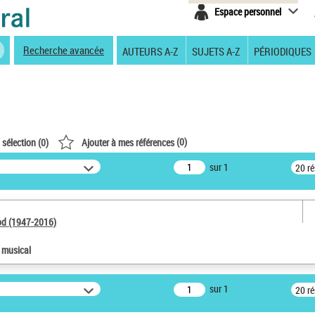
Espace personnel
Recherche avancée
AUTEURS A-Z
SUJETS A-Z
PÉRIODIQUES
(
0
)
 sélection (
0
)
Ajouter à mes références
sur 1
20 r
od (1947-2016)
e musical
sur 1
20 r