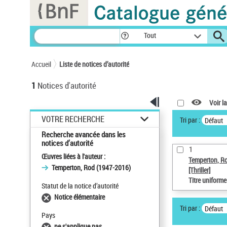
Panneau de gestion des cookies
Tout
Accueil
Liste de notices d’autorité
1
Notices d'autorité
Voir la
VOTRE RECHERCHE
Tri par :
Défaut
Recherche avancée dans les
notices d’autorité
1
Œuvres liées à l'auteur :
Temperton, R
Temperton, Rod (1947-2016)
[Thriller]
Titre uniform
Statut de la notice d’autorité
Notice élémentaire
Tri par :
Défaut
Pays
ne s'applique pas