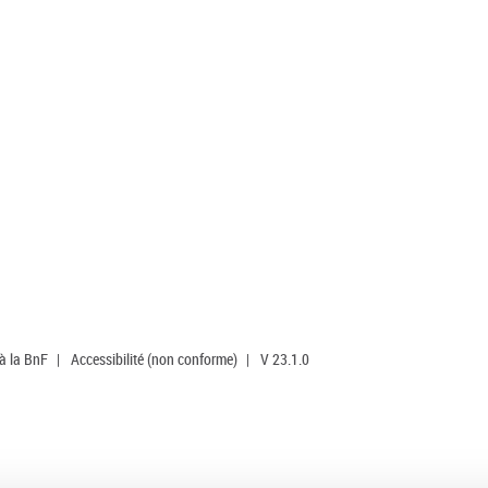
 à la BnF
|
Accessibilité (non conforme)
|
V 23.1.0