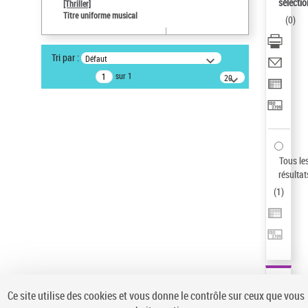
sélectio
[Thriller]
Auteur d’œuvre
Titre uniforme musical
(
0
)
Temperton, Rod (1947-2016)
Statut de la notice d’autorité
Tri par :
Défaut
Notice élémentaire
sur 1
20
résultats/page
Type de notice d'autorité
Titre uniforme musical
Sauvegarder votre recherche
AFFINER
Tous le
Type de notice d'autorité
résultat
(
1
)
Œuvre
(1)
Titre uniforme musical
(1)
Statut de la notice d’autorité
Pays
Auteur d’œuvre
Ce site utilise des cookies et vous donne le contrôle sur ceux que vous