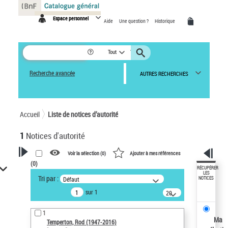
Panneau de gestion des cookies
Espace personnel
Aide
Une question ?
Historique
Tout
Recherche avancée
AUTRES RECHERCHES
Accueil
Liste de notices d’autorité
1
Notices d'autorité
Voir la sélection (
0
)
Ajouter à mes références
(
0
)
VOTRE RECHERCHE
RÉCUPÉRER
LES
Tri par :
Défaut
NOTICES
Recherche avancée dans les
sur 1
notices d’autorité
20
résultats/page
Œuvres liées à l'auteur :
1
Temperton, Rod (1947-2016)
Ma
Temperton, Rod (1947-2016)