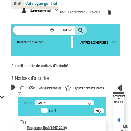
Panneau de gestion des cookies
Espace personnel
Aide
Une question ?
Historique
Tout
Recherche avancée
AUTRES RECHERCHES
Accueil
Liste de notices d’autorité
1
Notices d'autorité
Voir la sélection (
0
)
Ajouter à mes références
(
0
)
VOTRE RECHERCHE
RÉCUPÉRER
LES
Tri par :
Défaut
NOTICES
Recherche avancée dans les
sur 1
notices d’autorité
20
résultats/page
Œuvres liées à l'auteur :
1
Temperton, Rod (1947-2016)
Ma
Temperton, Rod (1947-2016)