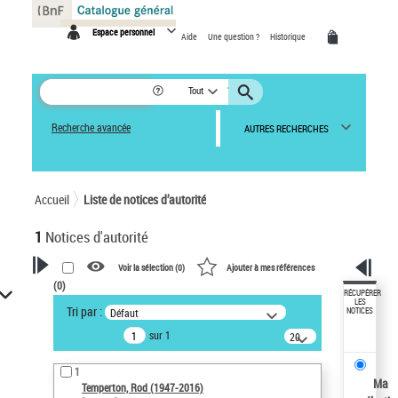
Panneau de gestion des cookies
Espace personnel
Aide
Une question ?
Historique
Tout
Recherche avancée
AUTRES RECHERCHES
Accueil
Liste de notices d’autorité
1
Notices d'autorité
Voir la sélection (
0
)
Ajouter à mes références
(
0
)
VOTRE RECHERCHE
RÉCUPÉRER
LES
Tri par :
Défaut
NOTICES
Recherche avancée dans les
sur 1
notices d’autorité
20
résultats/page
Œuvres liées à l'auteur :
1
Temperton, Rod (1947-2016)
Ma
Temperton, Rod (1947-2016)