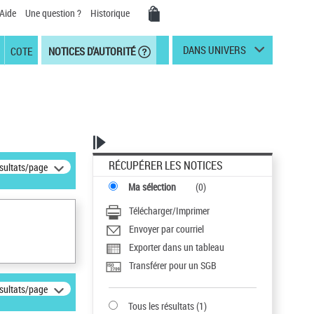
Aide
Une question ?
Historique
DANS UNIVERS
COTE
NOTICES D'AUTORITÉ
RÉCUPÉRER LES NOTICES
ésultats/page
Ma sélection
(
0
)
Télécharger/Imprimer
Envoyer par courriel
Exporter dans un tableau
Transférer pour un SGB
ésultats/page
Tous les résultats
(
1
)