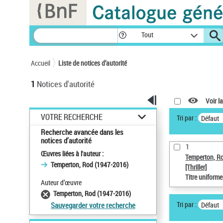
Panneau de gestion des cookies
Tout
Accueil
Liste de notices d’autorité
1
Notices d'autorité
Voir la
VOTRE RECHERCHE
Tri par :
Défaut
Recherche avancée dans les
notices d’autorité
1
Œuvres liées à l'auteur :
Temperton, R
Temperton, Rod (1947-2016)
[Thriller]
Titre uniform
Auteur d’œuvre
Temperton, Rod (1947-2016)
Tri par :
Défaut
Sauvegarder votre recherche