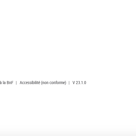
 à la BnF
|
Accessibilité (non conforme)
|
V 23.1.0