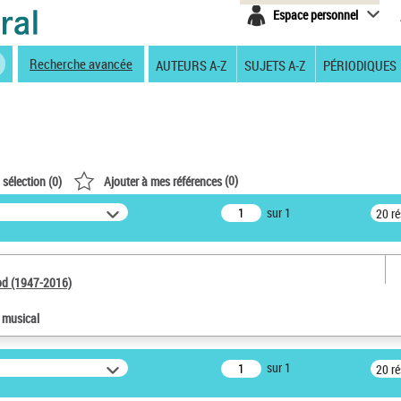
Espace personnel
Recherche avancée
AUTEURS A-Z
SUJETS A-Z
PÉRIODIQUES
(
0
)
 sélection (
0
)
Ajouter à mes références
sur 1
20 r
od (1947-2016)
e musical
sur 1
20 r