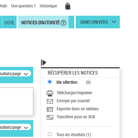
Aide
Une question ?
Historique
DANS UNIVERS
COTE
NOTICES D'AUTORITÉ
RÉCUPÉRER LES NOTICES
ésultats/page
Ma sélection
(
0
)
Télécharger/Imprimer
Envoyer par courriel
Exporter dans un tableau
Transférer pour un SGB
ésultats/page
Tous les résultats
(
1
)