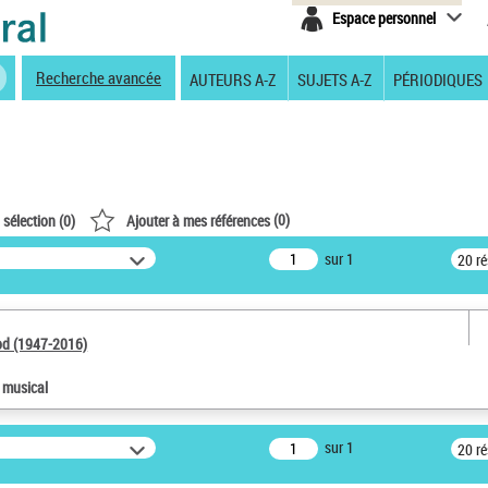
Espace personnel
Recherche avancée
AUTEURS A-Z
SUJETS A-Z
PÉRIODIQUES
(
0
)
 sélection (
0
)
Ajouter à mes références
sur 1
20 r
od (1947-2016)
e musical
sur 1
20 r