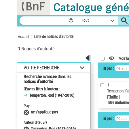
Panneau de gestion des cookies
Tout
Accueil
Liste de notices d’autorité
1
Notices d'autorité
Voir la
VOTRE RECHERCHE
Tri par :
Défaut
Recherche avancée dans les
notices d’autorité
1
Œuvres liées à l'auteur :
Temperton, R
Temperton, Rod (1947-2016)
[Thriller]
Titre uniform
Pays
ne s'applique pas
Tri par :
Défaut
Auteur d’œuvre
Temperton, Rod (1947-2016)