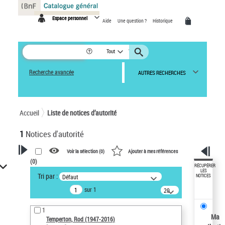
Panneau de gestion des cookies
Espace personnel
Aide
Une question ?
Historique
Tout
Recherche avancée
AUTRES RECHERCHES
Accueil
Liste de notices d’autorité
1
Notices d'autorité
Voir la sélection (
0
)
Ajouter à mes références
(
0
)
VOTRE RECHERCHE
RÉCUPÉRER
LES
Tri par :
Défaut
NOTICES
Recherche avancée dans les
sur 1
notices d’autorité
20
résultats/page
Œuvres liées à l'auteur :
1
Temperton, Rod (1947-2016)
Ma
Temperton, Rod (1947-2016)