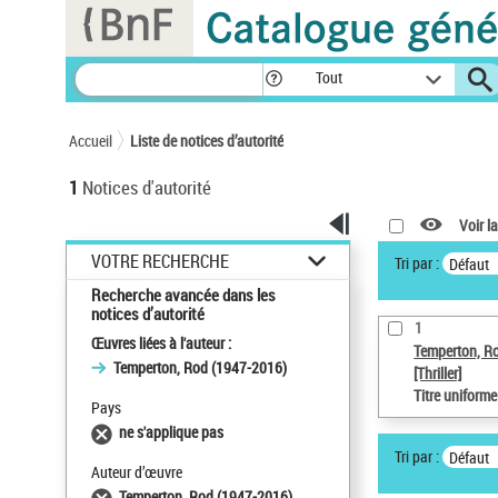
Panneau de gestion des cookies
Tout
Accueil
Liste de notices d’autorité
1
Notices d'autorité
Voir la
VOTRE RECHERCHE
Tri par :
Défaut
Recherche avancée dans les
notices d’autorité
1
Œuvres liées à l'auteur :
Temperton, R
Temperton, Rod (1947-2016)
[Thriller]
Titre uniform
Pays
ne s'applique pas
Tri par :
Défaut
Auteur d’œuvre
Temperton, Rod (1947-2016)