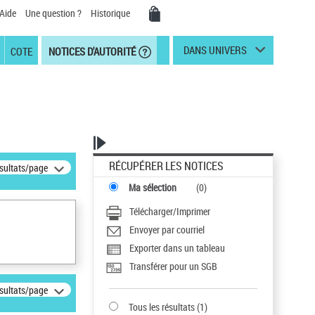
Aide
Une question ?
Historique
DANS UNIVERS
COTE
NOTICES D'AUTORITÉ
RÉCUPÉRER LES NOTICES
ésultats/page
Ma sélection
(
0
)
Télécharger/Imprimer
Envoyer par courriel
Exporter dans un tableau
Transférer pour un SGB
ésultats/page
Tous les résultats
(
1
)