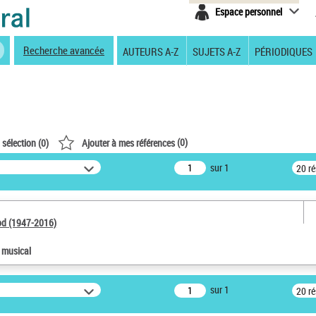
Espace personnel
Recherche avancée
AUTEURS A-Z
SUJETS A-Z
PÉRIODIQUES
(
0
)
 sélection (
0
)
Ajouter à mes références
sur 1
20 r
od (1947-2016)
e musical
sur 1
20 r