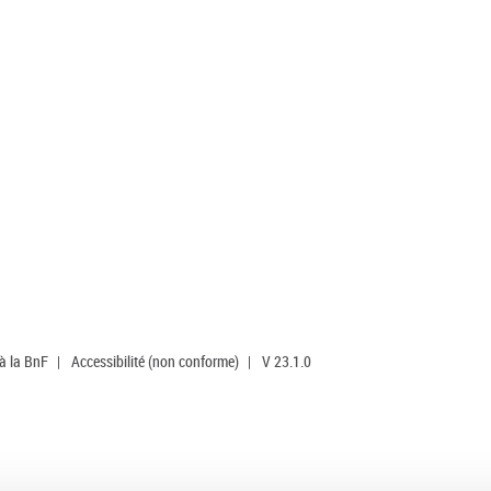
 à la BnF
|
Accessibilité (non conforme)
|
V 23.1.0