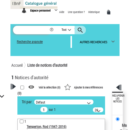
Panneau de gestion des cookies
Espace personnel
Aide
Une question ?
Historique
Tout
Recherche avancée
AUTRES RECHERCHES
Accueil
Liste de notices d’autorité
1
Notices d'autorité
Voir la sélection (
0
)
Ajouter à mes références
(
0
)
VOTRE RECHERCHE
RÉCUPÉRER
LES
Tri par :
Défaut
NOTICES
Recherche avancée dans les
sur 1
notices d’autorité
20
résultats/page
Œuvres liées à l'auteur :
1
Temperton, Rod (1947-2016)
Ma
Temperton, Rod (1947-2016)