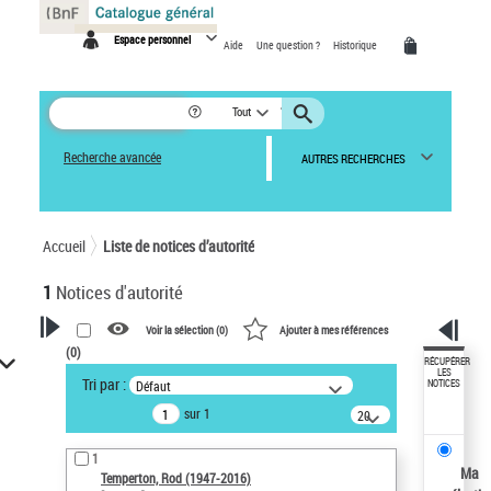
Panneau de gestion des cookies
Espace personnel
Aide
Une question ?
Historique
Tout
Recherche avancée
AUTRES RECHERCHES
Accueil
Liste de notices d’autorité
1
Notices d'autorité
Voir la sélection (
0
)
Ajouter à mes références
(
0
)
VOTRE RECHERCHE
RÉCUPÉRER
LES
Tri par :
Défaut
NOTICES
Recherche avancée dans les
sur 1
notices d’autorité
20
résultats/page
Œuvres liées à l'auteur :
1
Temperton, Rod (1947-2016)
Ma
Temperton, Rod (1947-2016)