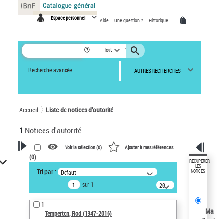
Panneau de gestion des cookies
Espace personnel
Aide
Une question ?
Historique
Tout
Recherche avancée
AUTRES RECHERCHES
Accueil
Liste de notices d’autorité
1
Notices d'autorité
Voir la sélection (
0
)
Ajouter à mes références
(
0
)
VOTRE RECHERCHE
RÉCUPÉRER
LES
Tri par :
Défaut
NOTICES
Recherche avancée dans les
sur 1
notices d’autorité
20
résultats/page
Œuvres liées à l'auteur :
1
Temperton, Rod (1947-2016)
Ma
Temperton, Rod (1947-2016)