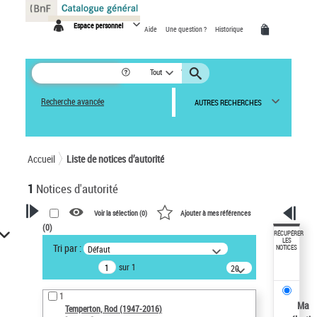
Panneau de gestion des cookies
Espace personnel
Aide
Une question ?
Historique
Tout
Recherche avancée
AUTRES RECHERCHES
Accueil
Liste de notices d’autorité
1
Notices d'autorité
Voir la sélection (
0
)
Ajouter à mes références
(
0
)
VOTRE RECHERCHE
RÉCUPÉRER
LES
Tri par :
Défaut
NOTICES
Recherche avancée dans les
sur 1
notices d’autorité
20
résultats/page
Œuvres liées à l'auteur :
1
Temperton, Rod (1947-2016)
Ma
Temperton, Rod (1947-2016)