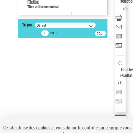
sélectio
[Thriller]
Auteur d’œuvre
Titre uniforme musical
(
0
)
Temperton, Rod (1947-2016)
Statut de la notice d’autorité
Tri par :
Défaut
Notice élémentaire
sur 1
20
résultats/page
Type de notice d'autorité
Œuvre
Sauvegarder votre recherche
AFFINER
Tous le
Type de notice d'autorité
résultat
(
1
)
Œuvre
(1)
Titre uniforme musical
(1)
Statut de la notice d’autorité
Pays
Auteur d’œuvre
Ce site utilise des cookies et vous donne le contrôle sur ceux que vous