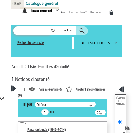
Panneau de gestion des cookies
Espace personnel
Aide
Une question ?
Historique
Tout
Recherche avancée
AUTRES RECHERCHES
Accueil
Liste de notices d’autorité
1
Notices d'autorité
Voir la sélection (
0
)
Ajouter à mes références
(
0
)
VOTRE RECHERCHE
RÉCUPÉRER
LES
Tri par :
Défaut
NOTICES
Recherche avancée dans les
sur 1
notices d’autorité
20
résultats/page
Œuvres liées à l'auteur :
1
Paco de Lucía (1947-2014)
Ma
Paco de Lucía (1947-2014)