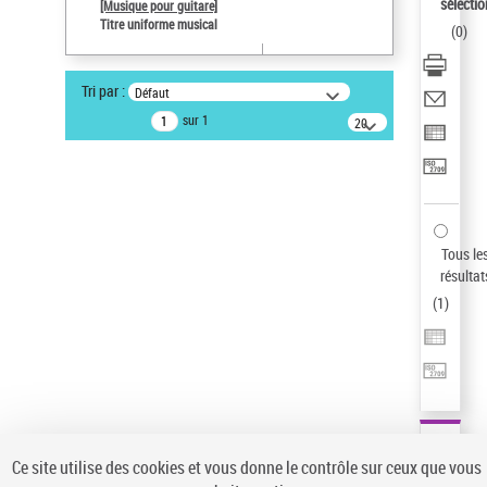
sélectio
[Musique pour guitare]
Auteur d’œuvre
Titre uniforme musical
(
0
)
Paco de Lucía (1947-2014)
Pays
Tri par :
Défaut
ne s'applique pas
sur 1
20
Sauvegarder votre recherche
résultats/page
AFFINER
Type de notice d'autorité
Œuvre
(1)
Tous le
Titre uniforme musical
(1)
résultat
(
1
)
Statut de la notice d’autorité
Pays
Auteur d’œuvre
Ce site utilise des cookies et vous donne le contrôle sur ceux que vous