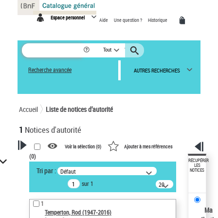
Panneau de gestion des cookies
Espace personnel
Aide
Une question ?
Historique
Tout
Recherche avancée
AUTRES RECHERCHES
Accueil
Liste de notices d’autorité
1
Notices d'autorité
Voir la sélection (
0
)
Ajouter à mes références
(
0
)
VOTRE RECHERCHE
RÉCUPÉRER
LES
Tri par :
Défaut
NOTICES
Recherche avancée dans les
sur 1
notices d’autorité
20
résultats/page
Œuvres liées à l'auteur :
1
Temperton, Rod (1947-2016)
Ma
Temperton, Rod (1947-2016)