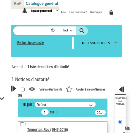
Panneau de gestion des cookies
Espace personnel
Aide
Une question ?
Historique
Tout
Recherche avancée
AUTRES RECHERCHES
Accueil
Liste de notices d’autorité
1
Notices d'autorité
Voir la sélection (
0
)
Ajouter à mes références
(
0
)
VOTRE RECHERCHE
RÉCUPÉRER
LES
Tri par :
Défaut
NOTICES
Recherche avancée dans les
sur 1
notices d’autorité
20
résultats/page
Œuvres liées à l'auteur :
1
Temperton, Rod (1947-2016)
Ma
Temperton, Rod (1947-2016)