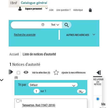
Panneau de gestion des cookies
Espace personnel
Aide
Une question ?
Historique
Tout
Recherche avancée
AUTRES RECHERCHES
Accueil
Liste de notices d’autorité
1
Notices d'autorité
Voir la sélection (
0
)
Ajouter à mes références
(
0
)
VOTRE RECHERCHE
RÉCUPÉRER
LES
Tri par :
Défaut
NOTICES
Recherche avancée dans les
sur 1
notices d’autorité
20
résultats/page
Œuvres liées à l'auteur :
1
Temperton, Rod (1947-2016)
Ma
Temperton, Rod (1947-2016)