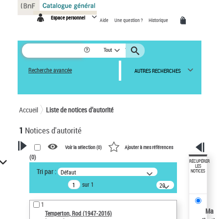
Panneau de gestion des cookies
Espace personnel
Aide
Une question ?
Historique
Tout
Recherche avancée
AUTRES RECHERCHES
Accueil
Liste de notices d’autorité
1
Notices d'autorité
Voir la sélection (
0
)
Ajouter à mes références
(
0
)
VOTRE RECHERCHE
RÉCUPÉRER
LES
Tri par :
Défaut
NOTICES
Recherche avancée dans les
sur 1
notices d’autorité
20
résultats/page
Œuvres liées à l'auteur :
1
Temperton, Rod (1947-2016)
Ma
Temperton, Rod (1947-2016)