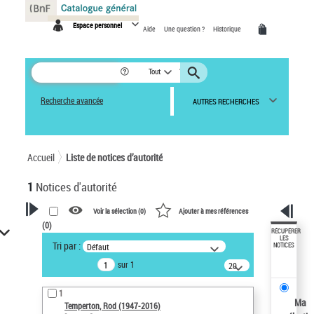
Panneau de gestion des cookies
Espace personnel
Aide
Une question ?
Historique
Tout
Recherche avancée
AUTRES RECHERCHES
Accueil
Liste de notices d’autorité
1
Notices d'autorité
Voir la sélection (
0
)
Ajouter à mes références
(
0
)
VOTRE RECHERCHE
RÉCUPÉRER
LES
Tri par :
Défaut
NOTICES
Recherche avancée dans les
sur 1
notices d’autorité
20
résultats/page
Œuvres liées à l'auteur :
1
Temperton, Rod (1947-2016)
Ma
Temperton, Rod (1947-2016)