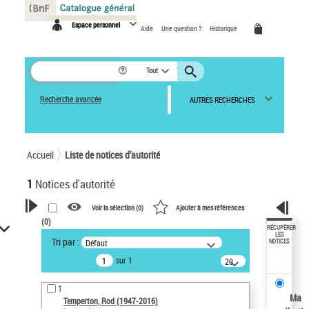
Panneau de gestion des cookies
Espace personnel
Aide
Une question ?
Historique
Tout
Recherche avancée
AUTRES RECHERCHES
Accueil
Liste de notices d’autorité
1
Notices d'autorité
Voir la sélection (
0
)
Ajouter à mes références
(
0
)
VOTRE RECHERCHE
RÉCUPÉRER
LES
Tri par :
Défaut
NOTICES
Recherche avancée dans les
sur 1
notices d’autorité
20
résultats/page
Œuvres liées à l'auteur :
1
Temperton, Rod (1947-2016)
Ma
Temperton, Rod (1947-2016)