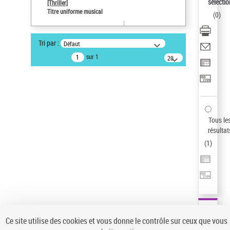
sélectio
[Thriller]
Type de notice d'autorité
Titre uniforme musical
(
0
)
Œuvre
Sauvegarder votre recherche
Tri par :
Défaut
AFFINER
sur 1
20
résultats/page
Type de notice d'autorité
Œuvre
(1)
Titre uniforme musical
(1)
Statut de la notice d’autorité
Tous le
résultat
Pays
(
1
)
Auteur d’œuvre
Ce site utilise des cookies et vous donne le contrôle sur ceux que vous