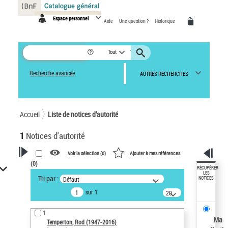
Panneau de gestion des cookies
Espace personnel
Aide
Une question ?
Historique
Tout
Recherche avancée
AUTRES RECHERCHES
Accueil
Liste de notices d’autorité
1
Notices d'autorité
Voir la sélection (
0
)
Ajouter à mes références
(
0
)
VOTRE RECHERCHE
RÉCUPÉRER
LES
Tri par :
Défaut
NOTICES
Recherche avancée dans les
sur 1
notices d’autorité
20
résultats/page
Œuvres liées à l'auteur :
1
Temperton, Rod (1947-2016)
Ma
Temperton, Rod (1947-2016)