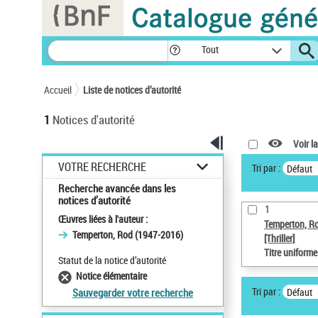
Panneau de gestion des cookies
Tout
Accueil
Liste de notices d’autorité
1
Notices d'autorité
Voir la
VOTRE RECHERCHE
Tri par :
Défaut
Recherche avancée dans les
notices d’autorité
1
Œuvres liées à l'auteur :
Temperton, R
Temperton, Rod (1947-2016)
[Thriller]
Titre uniform
Statut de la notice d’autorité
Notice élémentaire
Tri par :
Défaut
Sauvegarder votre recherche