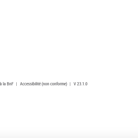
 à la BnF
|
Accessibilité (non conforme)
|
V 23.1.0