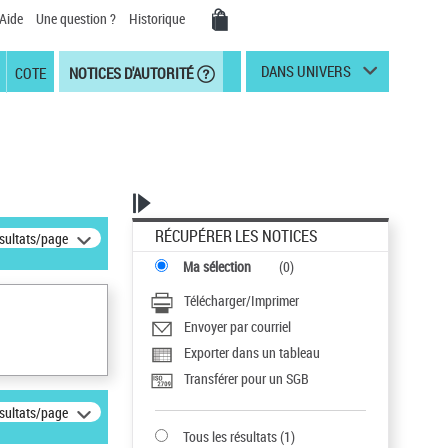
Aide
Une question ?
Historique
DANS UNIVERS
COTE
NOTICES D'AUTORITÉ
RÉCUPÉRER LES NOTICES
ésultats/page
Ma sélection
(
0
)
Télécharger/Imprimer
Envoyer par courriel
Exporter dans un tableau
Transférer pour un SGB
ésultats/page
Tous les résultats
(
1
)