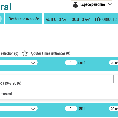
Espace personnel
Recherche avancée
AUTEURS A-Z
SUJETS A-Z
PÉRIODIQUES
(
0
)
 sélection (
0
)
Ajouter à mes références
sur 1
20 r
od (1947-2016)
e musical
sur 1
20 r