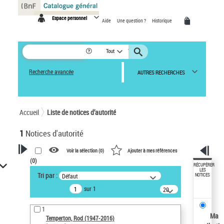
Panneau de gestion des cookies
Espace personnel
Aide
Une question ?
Historique
Tout
Recherche avancée
AUTRES RECHERCHES
Accueil
Liste de notices d’autorité
1
Notices d'autorité
Voir la sélection (
0
)
Ajouter à mes références
(
0
)
VOTRE RECHERCHE
RÉCUPÉRER
LES
Tri par :
Défaut
NOTICES
Recherche avancée dans les
sur 1
notices d’autorité
20
résultats/page
Œuvres liées à l'auteur :
1
Temperton, Rod (1947-2016)
Ma
Temperton, Rod (1947-2016)