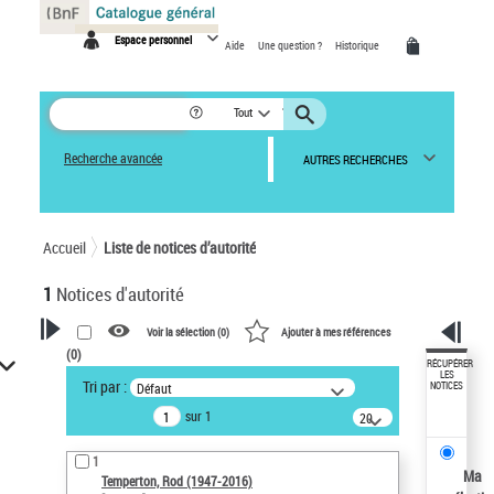
Panneau de gestion des cookies
Espace personnel
Aide
Une question ?
Historique
Tout
Recherche avancée
AUTRES RECHERCHES
Accueil
Liste de notices d’autorité
1
Notices d'autorité
Voir la sélection (
0
)
Ajouter à mes références
(
0
)
VOTRE RECHERCHE
RÉCUPÉRER
LES
Tri par :
Défaut
NOTICES
Recherche avancée dans les
sur 1
notices d’autorité
20
résultats/page
Œuvres liées à l'auteur :
1
Temperton, Rod (1947-2016)
Ma
Temperton, Rod (1947-2016)