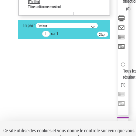
Sauvegarder votre recherche
sélectio
[Thriller]
Titre uniforme musical
(
0
)
AFFINER
Type de notice d'autorité
Tri par :
Défaut
Œuvre
(1)
sur 1
20
résultats/page
Titre uniforme musical
(1)
Statut de la notice d’autorité
Pays
Auteur d’œuvre
Tous le
résultat
(
1
)
Ce site utilise des cookies et vous donne le contrôle sur ceux que vous