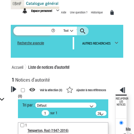
Panneau de gestion des cookies
Espace personnel
Aide
Une question ?
Historique
Tout
Recherche avancée
AUTRES RECHERCHES
Accueil
Liste de notices d’autorité
1
Notices d'autorité
Voir la sélection (
0
)
Ajouter à mes références
(
0
)
VOTRE RECHERCHE
RÉCUPÉRER
LES
Tri par :
Défaut
NOTICES
Recherche avancée dans les
sur 1
notices d’autorité
20
résultats/page
Œuvres liées à l'auteur :
1
Temperton, Rod (1947-2016)
Ma
Temperton, Rod (1947-2016)