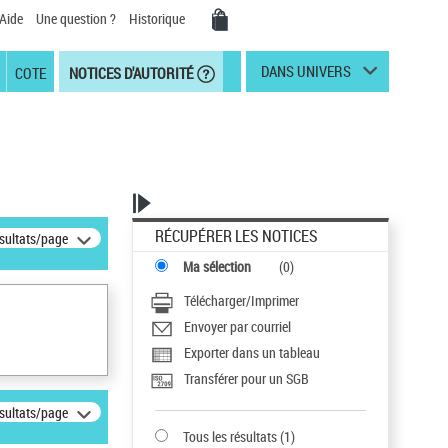
Aide
Une question ?
Historique
DANS UNIVERS
COTE
NOTICES D'AUTORITÉ
RÉCUPÉRER LES NOTICES
ésultats/page
Ma sélection
(
0
)
Télécharger/Imprimer
Envoyer par courriel
Exporter dans un tableau
Transférer pour un SGB
ésultats/page
Tous les résultats
(
1
)