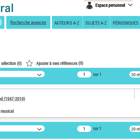
Espace personnel
Recherche avancée
AUTEURS A-Z
SUJETS A-Z
PÉRIODIQUES
(
0
)
 sélection (
0
)
Ajouter à mes références
sur 1
20 r
od (1947-2016)
e musical
sur 1
20 r