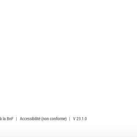
 à la BnF
|
Accessibilité (non conforme)
|
V 23.1.0