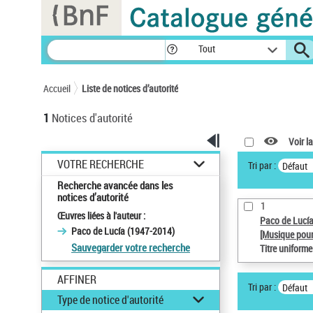
Panneau de gestion des cookies
Tout
Accueil
Liste de notices d’autorité
1
Notices d'autorité
Voir la
VOTRE RECHERCHE
Tri par :
Défaut
Recherche avancée dans les
notices d’autorité
1
Œuvres liées à l'auteur :
Paco de Lucí
Paco de Lucía (1947-2014)
[Musique pour
Sauvegarder votre recherche
Titre uniform
AFFINER
Tri par :
Défaut
Type de notice d'autorité