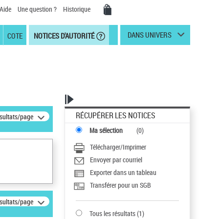
Aide
Une question ?
Historique
DANS UNIVERS
COTE
NOTICES D'AUTORITÉ
RÉCUPÉRER LES NOTICES
ésultats/page
Ma sélection
(
0
)
Télécharger/Imprimer
Envoyer par courriel
Exporter dans un tableau
Transférer pour un SGB
ésultats/page
Tous les résultats
(
1
)