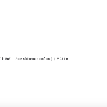
 à la BnF
|
Accessibilité (non conforme)
|
V 23.1.0