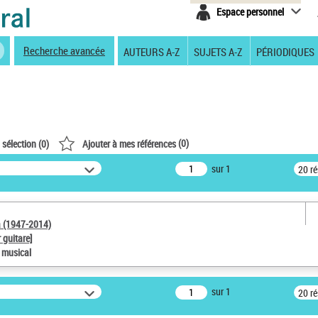
Espace personnel
Recherche avancée
AUTEURS A-Z
SUJETS A-Z
PÉRIODIQUES
(
0
)
 sélection (
0
)
Ajouter à mes références
sur 1
20 r
a (1947-2014)
 guitare]
e musical
sur 1
20 r