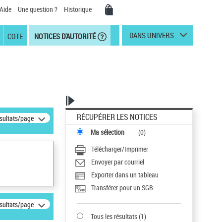
Aide
Une question ?
Historique
DANS UNIVERS
COTE
NOTICES D'AUTORITÉ
RÉCUPÉRER LES NOTICES
ésultats/page
Ma sélection
(
0
)
Télécharger/Imprimer
Envoyer par courriel
Exporter dans un tableau
Transférer pour un SGB
ésultats/page
Tous les résultats
(
1
)