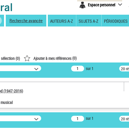
Espace personnel
Recherche avancée
AUTEURS A-Z
SUJETS A-Z
PÉRIODIQUES
(
0
)
 sélection (
0
)
Ajouter à mes références
sur 1
20 r
od (1947-2016)
e musical
sur 1
20 r