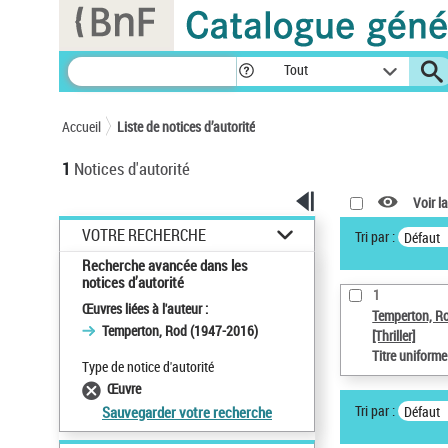
Panneau de gestion des cookies
Tout
Accueil
Liste de notices d’autorité
1
Notices d'autorité
Voir la
VOTRE RECHERCHE
Tri par :
Défaut
Recherche avancée dans les
notices d’autorité
1
Œuvres liées à l'auteur :
Temperton, R
Temperton, Rod (1947-2016)
[Thriller]
Titre uniform
Type de notice d'autorité
Œuvre
Tri par :
Défaut
Sauvegarder votre recherche