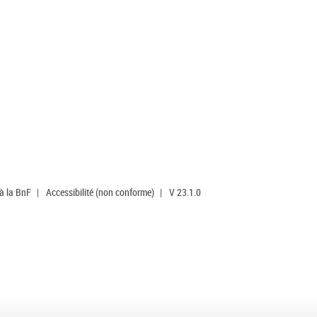
 à la BnF
|
Accessibilité (non conforme)
|
V 23.1.0