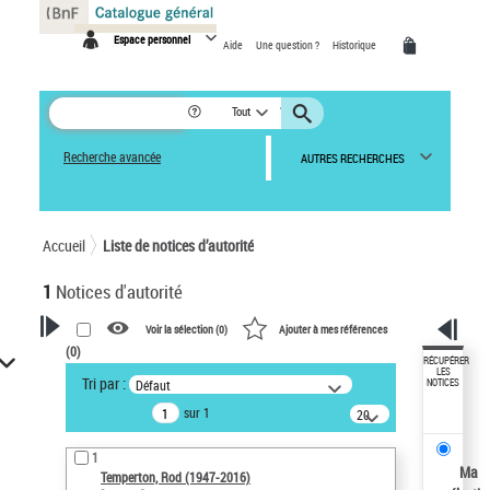
Panneau de gestion des cookies
Espace personnel
Aide
Une question ?
Historique
Tout
Recherche avancée
AUTRES RECHERCHES
Accueil
Liste de notices d’autorité
1
Notices d'autorité
Voir la sélection (
0
)
Ajouter à mes références
(
0
)
VOTRE RECHERCHE
RÉCUPÉRER
LES
Tri par :
Défaut
NOTICES
Recherche avancée dans les
sur 1
notices d’autorité
20
résultats/page
Œuvres liées à l'auteur :
1
Temperton, Rod (1947-2016)
Ma
Temperton, Rod (1947-2016)