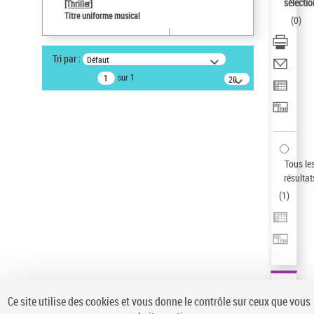
sélectio
[Thriller]
Auteur d’œuvre
Titre uniforme musical
(
0
)
Temperton, Rod (1947-2016)
Type de notice d'autorité
Tri par :
Défaut
Œuvre
sur 1
20
résultats/page
Statut de la notice d’autorité
Notice élémentaire
Sauvegarder votre recherche
AFFINER
Tous le
Type de notice d'autorité
résultat
(
1
)
Œuvre
(1)
Titre uniforme musical
(1)
Statut de la notice d’autorité
Pays
Auteur d’œuvre
Ce site utilise des cookies et vous donne le contrôle sur ceux que vous