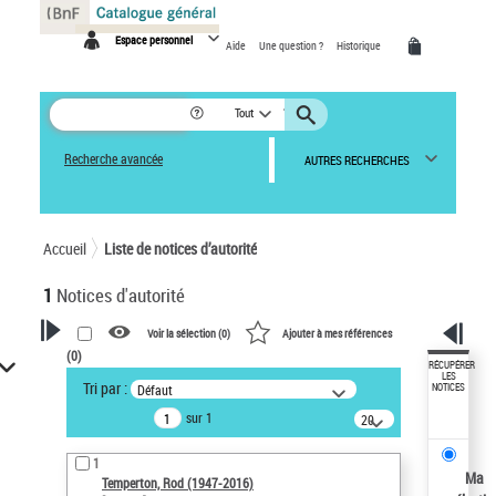
Panneau de gestion des cookies
Espace personnel
Aide
Une question ?
Historique
Tout
Recherche avancée
AUTRES RECHERCHES
Accueil
Liste de notices d’autorité
1
Notices d'autorité
Voir la sélection (
0
)
Ajouter à mes références
(
0
)
VOTRE RECHERCHE
RÉCUPÉRER
LES
Tri par :
Défaut
NOTICES
Recherche avancée dans les
sur 1
notices d’autorité
20
résultats/page
Œuvres liées à l'auteur :
1
Temperton, Rod (1947-2016)
Ma
Temperton, Rod (1947-2016)