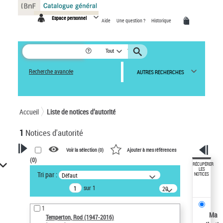
Panneau de gestion des cookies
Espace personnel
Aide
Une question ?
Historique
Tout
Recherche avancée
AUTRES RECHERCHES
Accueil
Liste de notices d’autorité
1
Notices d'autorité
Voir la sélection (
0
)
Ajouter à mes références
(
0
)
VOTRE RECHERCHE
RÉCUPÉRER
LES
Tri par :
Défaut
NOTICES
Recherche avancée dans les
sur 1
notices d’autorité
20
résultats/page
Œuvres liées à l'auteur :
1
Temperton, Rod (1947-2016)
Ma
Temperton, Rod (1947-2016)