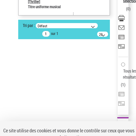
sélectio
[Thriller]
Pays
Titre uniforme musical
(
0
)
ne s'applique pas
Sauvegarder votre recherche
Tri par :
Défaut
AFFINER
sur 1
20
résultats/page
Type de notice d'autorité
Œuvre
(1)
Titre uniforme musical
(1)
Statut de la notice d’autorité
Tous le
résultat
Pays
(
1
)
Auteur d’œuvre
Ce site utilise des cookies et vous donne le contrôle sur ceux que vous