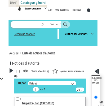
Panneau de gestion des cookies
Espace personnel
Aide
Une question ?
Historique
Tout
Recherche avancée
AUTRES RECHERCHES
Accueil
Liste de notices d’autorité
1
Notices d'autorité
Voir la sélection (
0
)
Ajouter à mes références
(
0
)
VOTRE RECHERCHE
RÉCUPÉRER
LES
Tri par :
Défaut
NOTICES
Recherche avancée dans les
sur 1
notices d’autorité
20
résultats/page
Œuvres liées à l'auteur :
1
Temperton, Rod (1947-2016)
Ma
Temperton, Rod (1947-2016)