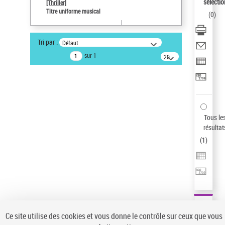
sélectio
[Thriller]
Pays
Titre uniforme musical
(
0
)
ne s'applique pas
Sauvegarder votre recherche
Tri par :
Défaut
AFFINER
sur 1
20
résultats/page
Type de notice d'autorité
Œuvre
(1)
Titre uniforme musical
(1)
Statut de la notice d’autorité
Tous le
résultat
Pays
(
1
)
Auteur d’œuvre
Ce site utilise des cookies et vous donne le contrôle sur ceux que vous