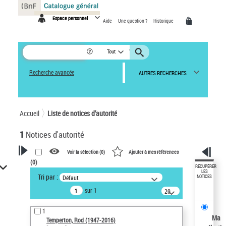
Panneau de gestion des cookies
Espace personnel
Aide
Une question ?
Historique
Tout
Recherche avancée
AUTRES RECHERCHES
Accueil
Liste de notices d’autorité
1
Notices d'autorité
Voir la sélection (
0
)
Ajouter à mes références
(
0
)
VOTRE RECHERCHE
RÉCUPÉRER
LES
Tri par :
Défaut
NOTICES
Recherche avancée dans les
sur 1
notices d’autorité
20
résultats/page
Œuvres liées à l'auteur :
1
Temperton, Rod (1947-2016)
Ma
Temperton, Rod (1947-2016)