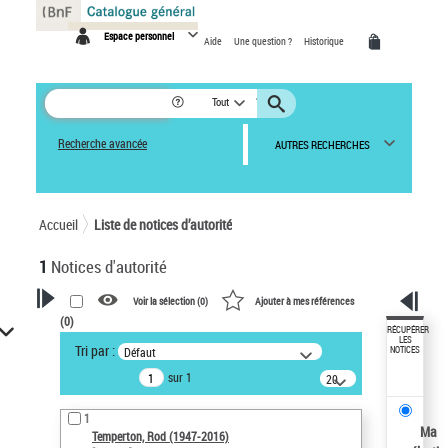
Panneau de gestion des cookies
Espace personnel
Aide
Une question ?
Historique
Tout
Recherche avancée
AUTRES RECHERCHES
Accueil
Liste de notices d’autorité
1
Notices d'autorité
Voir la sélection (
0
)
Ajouter à mes références
(
0
)
VOTRE RECHERCHE
RÉCUPÉRER
LES
Tri par :
Défaut
NOTICES
Recherche avancée dans les
sur 1
notices d’autorité
20
résultats/page
Œuvres liées à l'auteur :
1
Temperton, Rod (1947-2016)
Ma
Temperton, Rod (1947-2016)