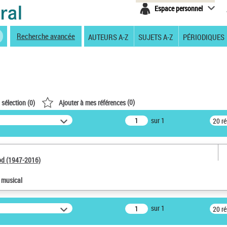
Espace personnel
Recherche avancée
AUTEURS A-Z
SUJETS A-Z
PÉRIODIQUES
(
0
)
 sélection (
0
)
Ajouter à mes références
sur 1
20 r
od (1947-2016)
e musical
sur 1
20 r