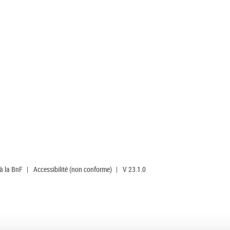
 à la BnF
|
Accessibilité (non conforme)
|
V 23.1.0