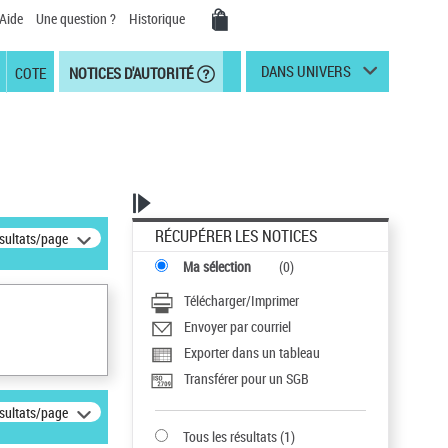
Aide
Une question ?
Historique
DANS UNIVERS
COTE
NOTICES D'AUTORITÉ
RÉCUPÉRER LES NOTICES
ésultats/page
Ma sélection
(
0
)
Télécharger/Imprimer
Envoyer par courriel
Exporter dans un tableau
Transférer pour un SGB
ésultats/page
Tous les résultats
(
1
)