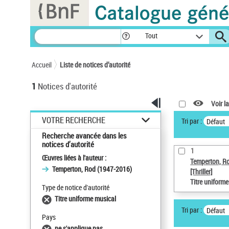
Panneau de gestion des cookies
Tout
Accueil
Liste de notices d’autorité
1
Notices d'autorité
Voir la
VOTRE RECHERCHE
Tri par :
Défaut
Recherche avancée dans les
notices d’autorité
1
Œuvres liées à l'auteur :
Temperton, R
Temperton, Rod (1947-2016)
[Thriller]
Titre uniform
Type de notice d'autorité
Titre uniforme musical
Tri par :
Défaut
Pays
ne s'applique pas