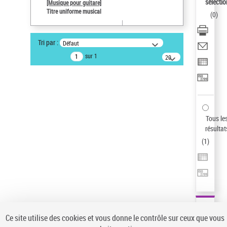
Sauvegarder votre recherche
sélectio
[Musique pour guitare]
Titre uniforme musical
(
0
)
AFFINER
Type de notice d'autorité
Tri par :
Défaut
Œuvre
(1)
sur 1
20
résultats/page
Titre uniforme musical
(1)
Statut de la notice d’autorité
Pays
Auteur d’œuvre
Tous le
résultat
(
1
)
Ce site utilise des cookies et vous donne le contrôle sur ceux que vous