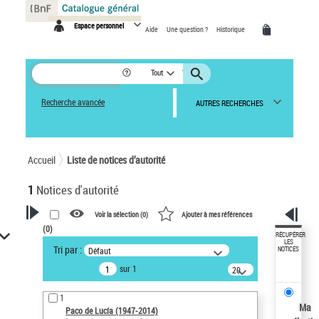
Panneau de gestion des cookies
Espace personnel
Aide
Une question ?
Historique
Tout
Recherche avancée
AUTRES RECHERCHES
Accueil
Liste de notices d’autorité
1
Notices d'autorité
Voir la sélection (
0
)
Ajouter à mes références
(
0
)
VOTRE RECHERCHE
RÉCUPÉRER
LES
Tri par :
Défaut
NOTICES
Recherche avancée dans les
sur 1
notices d’autorité
20
résultats/page
Œuvres liées à l'auteur :
1
Paco de Lucía (1947-2014)
Ma
Paco de Lucía (1947-2014)