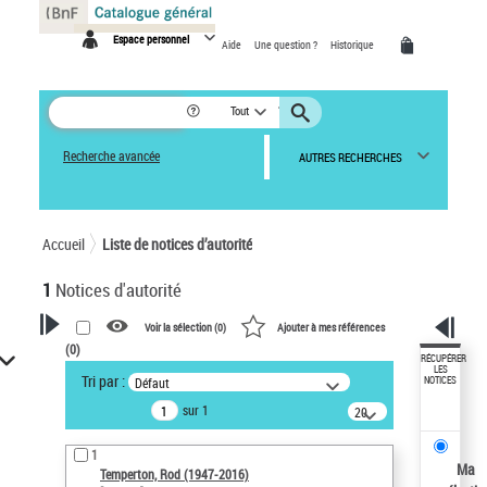
Panneau de gestion des cookies
Espace personnel
Aide
Une question ?
Historique
Tout
Recherche avancée
AUTRES RECHERCHES
Accueil
Liste de notices d’autorité
1
Notices d'autorité
Voir la sélection (
0
)
Ajouter à mes références
(
0
)
VOTRE RECHERCHE
RÉCUPÉRER
LES
Tri par :
Défaut
NOTICES
Recherche avancée dans les
sur 1
notices d’autorité
20
résultats/page
Œuvres liées à l'auteur :
1
Temperton, Rod (1947-2016)
Ma
Temperton, Rod (1947-2016)