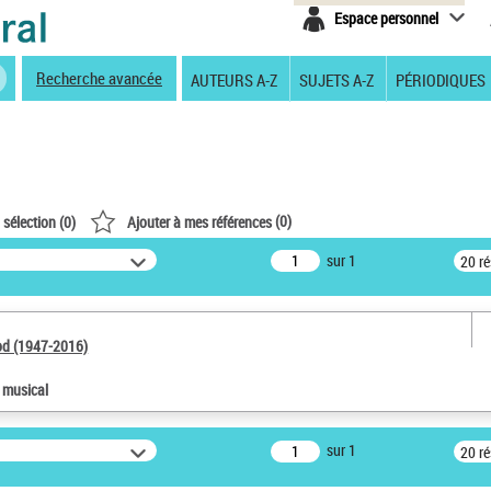
Espace personnel
Recherche avancée
AUTEURS A-Z
SUJETS A-Z
PÉRIODIQUES
(
0
)
 sélection (
0
)
Ajouter à mes références
sur 1
20 r
od (1947-2016)
e musical
sur 1
20 r