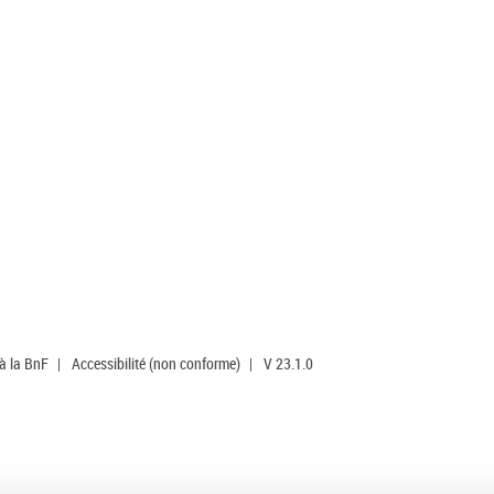
 à la BnF
|
Accessibilité (non conforme)
|
V 23.1.0