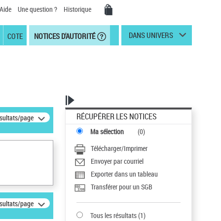
Aide
Une question ?
Historique
DANS UNIVERS
COTE
NOTICES D'AUTORITÉ
RÉCUPÉRER LES NOTICES
ésultats/page
Ma sélection
(
0
)
Télécharger/Imprimer
Envoyer par courriel
Exporter dans un tableau
Transférer pour un SGB
ésultats/page
Tous les résultats
(
1
)