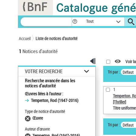
Panneau de gestion des cookies
Tout
Accueil
Liste de notices d’autorité
1
Notices d'autorité
Voir la
VOTRE RECHERCHE
Tri par :
Défaut
Recherche avancée dans les
notices d’autorité
1
Œuvres liées à l'auteur :
Temperton, R
Temperton, Rod (1947-2016)
[Thriller]
Titre uniform
Type de notice d'autorité
Œuvre
Tri par :
Défaut
Auteur d’œuvre
Temperton, Rod (1947-2016)