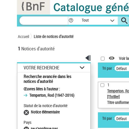
Panneau de gestion des cookies
Tout
Accueil
Liste de notices d’autorité
1
Notices d'autorité
Voir la
VOTRE RECHERCHE
Tri par :
Défaut
Recherche avancée dans les
notices d’autorité
1
Œuvres liées à l'auteur :
Temperton, R
Temperton, Rod (1947-2016)
[Thriller]
Titre uniform
Statut de la notice d’autorité
Notice élémentaire
Tri par :
Défaut
Pays
ne s'applique pas