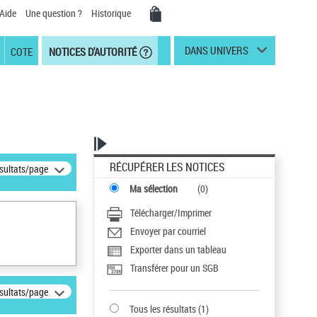
Aide
Une question ?
Historique
DANS UNIVERS
COTE
NOTICES D'AUTORITÉ
RÉCUPÉRER LES NOTICES
ésultats/page
Ma sélection
(
0
)
Télécharger/Imprimer
Envoyer par courriel
Exporter dans un tableau
Transférer pour un SGB
ésultats/page
Tous les résultats
(
1
)