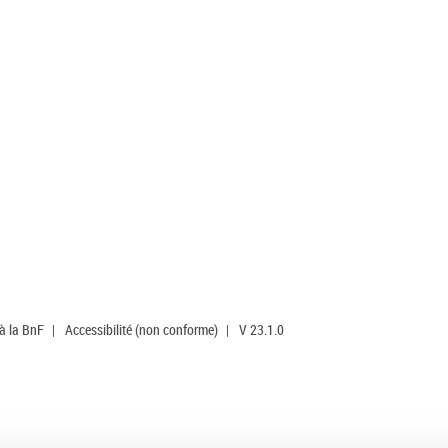
 à la BnF
|
Accessibilité (non conforme)
|
V 23.1.0