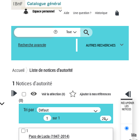
Panneau de gestion des cookies
Espace personnel
Aide
Une question ?
Historique
Tout
Recherche avancée
AUTRES RECHERCHES
Accueil
Liste de notices d’autorité
1
Notices d'autorité
Voir la sélection (
0
)
Ajouter à mes références
(
0
)
VOTRE RECHERCHE
RÉCUPÉRER
LES
Tri par :
Défaut
NOTICES
Recherche avancée dans les
sur 1
notices d’autorité
20
résultats/page
Œuvres liées à l'auteur :
1
Paco de Lucía (1947-2014)
Ma
Paco de Lucía (1947-2014)