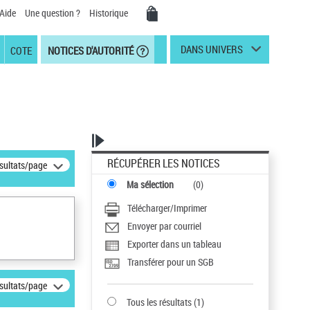
Aide
Une question ?
Historique
DANS UNIVERS
COTE
NOTICES D'AUTORITÉ
RÉCUPÉRER LES NOTICES
ésultats/page
Ma sélection
(
0
)
Télécharger/Imprimer
Envoyer par courriel
Exporter dans un tableau
Transférer pour un SGB
ésultats/page
Tous les résultats
(
1
)