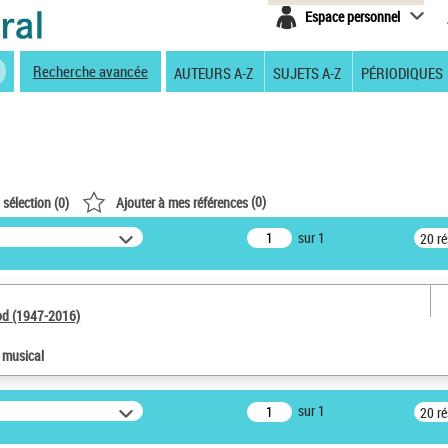
Espace personnel
Recherche avancée
AUTEURS A-Z
SUJETS A-Z
PÉRIODIQUES
(
0
)
 sélection (
0
)
Ajouter à mes références
sur 1
20 r
od (1947-2016)
e musical
sur 1
20 r