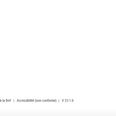
 à la BnF
|
Accessibilité (non conforme)
|
V 23.1.0