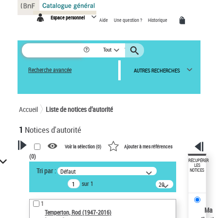
Panneau de gestion des cookies
Espace personnel
Aide
Une question ?
Historique
Tout
Recherche avancée
AUTRES RECHERCHES
Accueil
Liste de notices d’autorité
1
Notices d'autorité
Voir la sélection (
0
)
Ajouter à mes références
(
0
)
VOTRE RECHERCHE
RÉCUPÉRER
LES
Tri par :
Défaut
NOTICES
Recherche avancée dans les
sur 1
notices d’autorité
20
résultats/page
Œuvres liées à l'auteur :
1
Temperton, Rod (1947-2016)
Ma
Temperton, Rod (1947-2016)