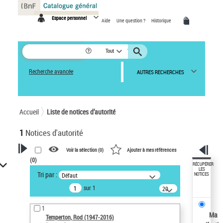
Panneau de gestion des cookies
Espace personnel
Aide
Une question ?
Historique
Tout
Recherche avancée
AUTRES RECHERCHES
Accueil
Liste de notices d’autorité
1
Notices d'autorité
Voir la sélection (
0
)
Ajouter à mes références
(
0
)
VOTRE RECHERCHE
RÉCUPÉRER
LES
Tri par :
Défaut
NOTICES
Recherche avancée dans les
sur 1
notices d’autorité
20
résultats/page
Œuvres liées à l'auteur :
1
Temperton, Rod (1947-2016)
Ma
Temperton, Rod (1947-2016)