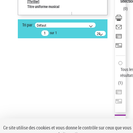
Sauvegarder votre recherche
sélectio
[Thriller]
Titre uniforme musical
(
0
)
AFFINER
Type de notice d'autorité
Tri par :
Défaut
Œuvre
(1)
sur 1
20
résultats/page
Titre uniforme musical
(1)
Statut de la notice d’autorité
Pays
Auteur d’œuvre
Tous le
résultat
(
1
)
Ce site utilise des cookies et vous donne le contrôle sur ceux que vous