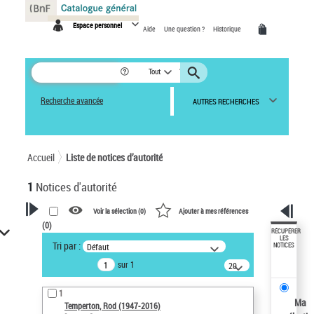
Panneau de gestion des cookies
Espace personnel
Aide
Une question ?
Historique
Tout
Recherche avancée
AUTRES RECHERCHES
Accueil
Liste de notices d’autorité
1
Notices d'autorité
Voir la sélection (
0
)
Ajouter à mes références
(
0
)
VOTRE RECHERCHE
RÉCUPÉRER
LES
Tri par :
Défaut
NOTICES
Recherche avancée dans les
sur 1
notices d’autorité
20
résultats/page
Œuvres liées à l'auteur :
1
Temperton, Rod (1947-2016)
Ma
Temperton, Rod (1947-2016)