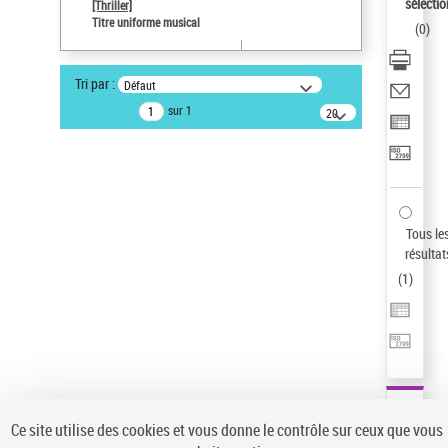
sélectio
[Thriller]
Pays
Titre uniforme musical
(
0
)
ne s'applique pas
Type de notice d'autorité
Tri par :
Défaut
Œuvre
sur 1
20
résultats/page
Statut de la notice d’autorité
Notice élémentaire
Sauvegarder votre recherche
AFFINER
Tous le
Type de notice d'autorité
résultat
(
1
)
Œuvre
(1)
Titre uniforme musical
(1)
Statut de la notice d’autorité
Pays
Auteur d’œuvre
Ce site utilise des cookies et vous donne le contrôle sur ceux que vous