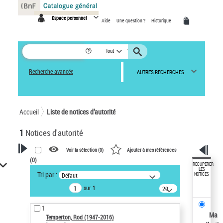
Panneau de gestion des cookies
Espace personnel
Aide
Une question ?
Historique
Tout
Recherche avancée
AUTRES RECHERCHES
Accueil
Liste de notices d’autorité
1
Notices d'autorité
Voir la sélection (
0
)
Ajouter à mes références
(
0
)
VOTRE RECHERCHE
RÉCUPÉRER
LES
Tri par :
Défaut
NOTICES
Recherche avancée dans les
sur 1
notices d’autorité
20
résultats/page
Œuvres liées à l'auteur :
1
Temperton, Rod (1947-2016)
Ma
Temperton, Rod (1947-2016)