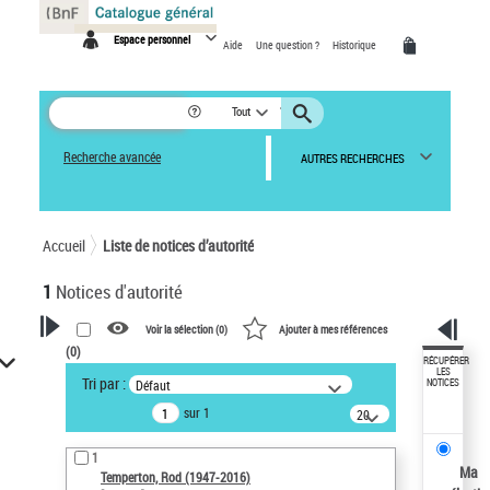
Panneau de gestion des cookies
Espace personnel
Aide
Une question ?
Historique
Tout
Recherche avancée
AUTRES RECHERCHES
Accueil
Liste de notices d’autorité
1
Notices d'autorité
Voir la sélection (
0
)
Ajouter à mes références
(
0
)
VOTRE RECHERCHE
RÉCUPÉRER
LES
Tri par :
Défaut
NOTICES
Recherche avancée dans les
sur 1
notices d’autorité
20
résultats/page
Œuvres liées à l'auteur :
1
Temperton, Rod (1947-2016)
Ma
Temperton, Rod (1947-2016)